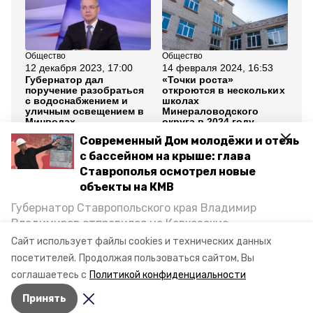
Общество
Общество
Сп
12 декабря 2023, 17:00
14 февраля 2024, 16:53
8 
Губернатор дал
«Точки роста»
Гл
поручение разобраться
откроются в нескольких
Ми
с водоснабжением и
школах
ок
уличным освещением в
Минераловодского
ре
Минводах
округа в 2024 году
ст
Современный Дом молодёжи и отель
Все новости
с бассейном на крыше: глава
Ставрополья осмотрел новые
объекты на КМВ
минеральные воды
минводы экспо
Губернатор Ставропольского края Владимир
Владимиров отправился на Кавказские
межрегиональный форум
Минеральные Воды, чтобы проинспектировать
Сайт использует файлы cookies и технических данных
строительство объектов в Кисловодске и
посетителей.
Продолжая пользоваться сайтом, Вы
губернатор владимир владимиров
Минводах, а также выслушать предложения о
соглашаетесь с
Политикой конфиденциальности
постройке новых точек притяжения для местных
Принять
жителей. Подробнее — в материале «Победы26».
Авторы:
Андрей Никандров