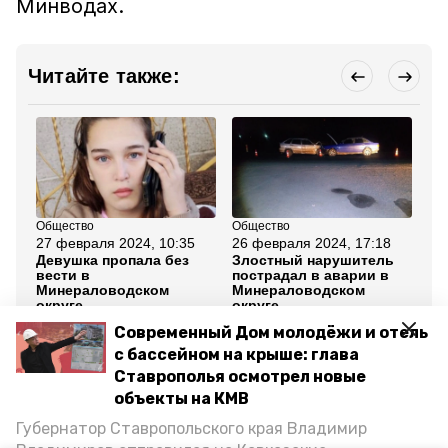
Минводах.
Читайте также:
Общество
Общество
Об
27 февраля 2024, 10:35
26 февраля 2024, 17:18
16
Девушка пропала без
Злостный нарушитель
Пр
вести в
пострадал в аварии в
оп
Минераловодском
Минераловодском
по
округе
округе
ок
Современный Дом молодёжи и отель
Все новости
с бассейном на крыше: глава
Ставрополья осмотрел новые
объекты на КМВ
минераловодский муниципальный округ
Губернатор Ставропольского края Владимир