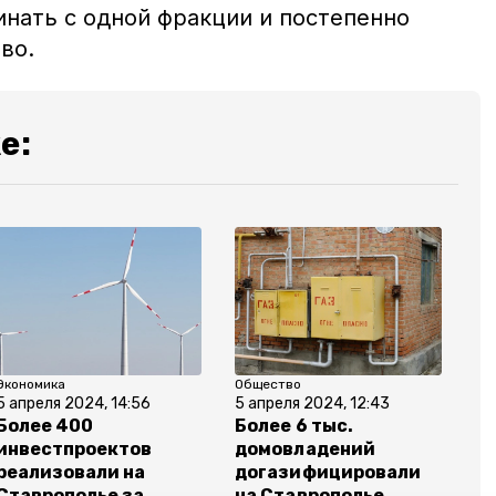
инать с одной фракции и постепенно
во.
е:
Экономика
Общество
5 апреля 2024, 14:56
5 апреля 2024, 12:43
Более 400
Более 6 тыс.
инвестпроектов
домовладений
реализовали на
догазифицировали
Ставрополье за
на Ставрополье