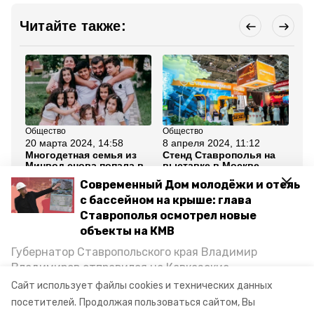
Читайте также:
Общество
Общество
Об
20 марта 2024, 14:58
8 апреля 2024, 11:12
29
Многодетная семья из
Стенд Ставрополья на
Ми
Минвод снова попала в
выставке в Москве
Ст
Книгу рекордов России
посетили более 58
за
Современный Дом молодёжи и отель
тысяч человек за
се
неделю
с бассейном на крыше: глава
Ставрополья осмотрел новые
Все новости
объекты на КМВ
Губернатор Ставропольского края Владимир
Владимиров отправился на Кавказские
акция
библионочь
библиотека
Минеральные Воды, чтобы проинспектировать
Сайт использует файлы cookies и технических данных
строительство объектов в Кисловодске и
посетителей.
Продолжая пользоваться сайтом, Вы
минводы
Минводах, а также выслушать предложения о