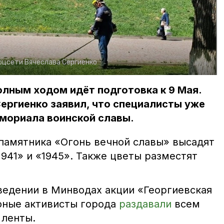
оцсети Вячеслава Сергиенко
лным ходом идёт подготовка к 9 Мая.
Сергиенко заявил, что специалисты уже
мориала воинской славы.
 памятника «Огонь вечной славы» высадят
941» и «1945». Также цветы разместят
ведении в Минводах акции «Георгиевская
 юные активисты города
раздавали
всем
ленты.