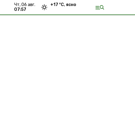
чт, 06 авг.
+
17
°С,
ясно
07:57