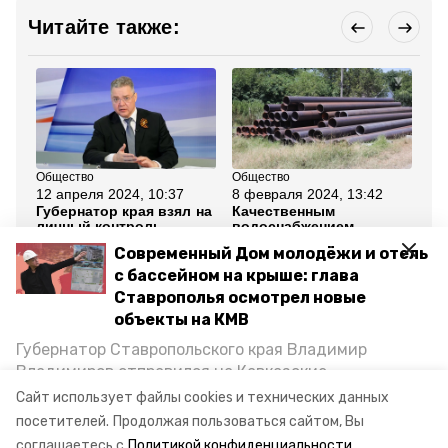
Читайте также:
Общество
Общество
Об
12 апреля 2024, 10:37
8 февраля 2024, 13:42
6 
Губернатор края взял на
Качественным
Пр
личный контроль
водоснабжением
ле
благоустройство села
обеспечили 220 тысяч
Ст
Современный Дом молодёжи и отель
Ульяновка
ставропольцев в 2023
году
с бассейном на крыше: глава
Ставрополья осмотрел новые
Все новости
объекты на КМВ
Губернатор Ставропольского края Владимир
Владимиров отправился на Кавказские
вода
водоснабжение
модернизация
Минеральные Воды, чтобы проинспектировать
Сайт использует файлы cookies и технических данных
строительство объектов в Кисловодске и
посетителей.
Продолжая пользоваться сайтом, Вы
губернатор
послание
Минводах, а также выслушать предложения о
соглашаетесь с
Политикой конфиденциальности