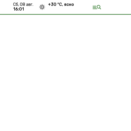
сб, 08 авг.
+
30
°С,
ясно
16:01