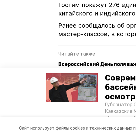
Гостям покажут 276 един
китайского и индийского
Ранее сообщалось об ор
мастер-классов, в кото
Читайте также
Всероссийский День поля важ
Губернатор Владимиров пригл
Соврем
бассей
Бесплатную иппотерапию орг
осмотр
Губернатор 
минводы
минводыэкспо
Кавказские 
объектов в 
постройке н
Авторы:
Никита Боксёров
Сайт использует файлы cookies и технических данных 
материале «