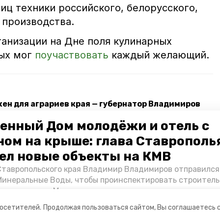
иц техники российского, белорусского,
 производства.
ганизации на Дне поля кулинарных
рых мог
поучаствовать
каждый желающий.
ен для аграриев края — губернатор Владимиров
асил аграриев на День поля в Минводы
енный Дом молодёжи и отель с
ном на крыше: глава Ставрополь
анизовали для детей-инвалидов в Минводах
ел новые объекты на КМВ
Ставропольского края Владимир Владимиров отправился
всероссийский день поля
Минеральные Воды, чтобы проинспектировать строител
Кисловодске и Минводах, а также выслушать предложени
овых точек притяжения для местных жителей. Подробне
посетителей.
Продолжая пользоваться сайтом, Вы соглашаетесь 
Победы26».