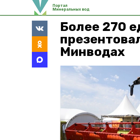
Портал
Минеральных вод
Более 270 е
презентовал
Минводах