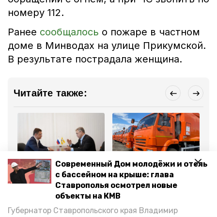
номеру 112.
Ранее
сообщалось
о пожаре в частном
доме в Минводах на улице Прикумской.
В результате пострадала женщина.
Читайте также:
Современный Дом молодёжи и отель
Общество
Общество
Об
с бассейном на крыше: глава
1 августа 2024, 10:01
26 июля 2024, 11:02
22
Ставрополье
Регоператор «ЖКХ»
Во
Ставрополья осмотрел новые
привлекает
закупил новые
эл
объекты на КМВ
федеральные средства
мусоровозы для
Ст
для модернизации ЖКХ
городов и сёл
на
Губернатор Ставропольского края Владимир
Ставрополья