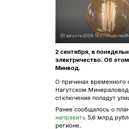
30 августа 2024, 15:27
Общество
Ф
2 сентября, в понедель
электричество. Об это
Минвод.
О причинах временного 
Нагутском Минераловодс
отключения попадут ули
Ранее сообщалось о пла
направить
5,6 млрд руб
регионе.