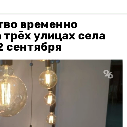
тво временно
 трёх улицах села
2 сентября