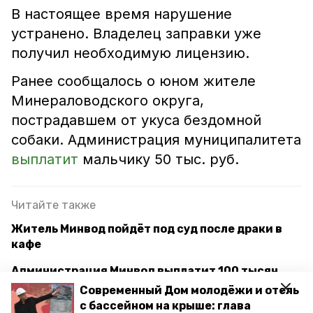
В настоящее время нарушение
устранено. Владелец заправки уже
получил необходимую лицензию.
Ранее сообщалось о юном жителе
Минераловодского округа,
пострадавшем от укуса бездомной
собаки. Администрация муниципалитета
выплатит
мальчику 50 тыс. руб.
Читайте также
Житель Минвод пойдёт под суд после драки в
кафе
Администрация Минвод выплатит 100 тысяч
рублей укушенному собакой ребёнку
Современный Дом молодёжи и отель
с бассейном на крыше: глава
Лишение прав, наказание и крупный штраф