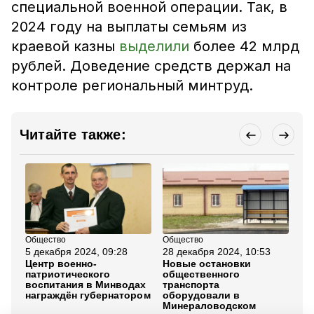
специальной военной операции. Так, в
2024 году на выплаты семьям из
краевой казны
выделили
более 42 млрд
рублей. Доведение средств держал на
контроле региональный минтруд.
Читайте также:
Общество
Общество
Об
5 декабря 2024, 09:28
28 декабря 2024, 10:53
25
Центр военно-
Новые остановки
Де
патриотического
общественного
Ми
воспитания в Минводах
транспорта
ок
награждён губернатором
оборудовали в
в 
Минераловодском
же