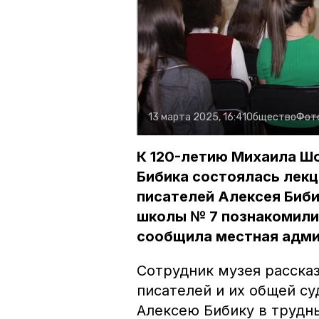
13 марта 2025, 16:41
Общество
Фот
К 120-летию Михаила Шо
Бибика состоялась лек
писателей Алексея Биб
школы № 7 познакомилис
сообщила местная адми
Сотрудник музея расска
писателей и их общей с
Алексею Бибику в трудны