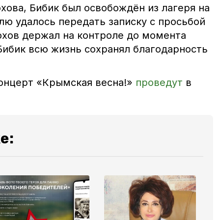
хова, Бибик был освобождён из лагеря на
лю удалось передать записку с просьбой
хов держал на контроле до момента
Бибик всю жизнь сохранял благодарность
онцерт «Крымская весна!»
проведут
в
е: