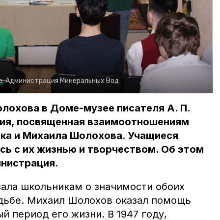
о:
Администрация Минеральных Вод
лохова в Доме-музее писателя А. П.
ция, посвященная взаимоотношениям
ика и Михаила Шолохова. Учащиеся
ь с их жизнью и творчеством. Об этом
нистрация.
зала школьникам о значимости обоих
удьбе. Михаил Шолохов оказал помощь
й период его жизни. В 1947 году,