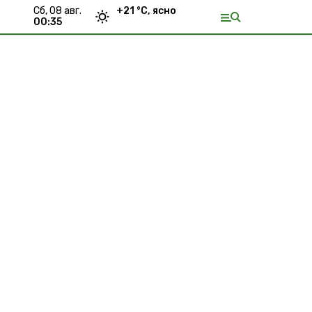
сб, 08 авг.
+
21
°С,
ясно
00:35