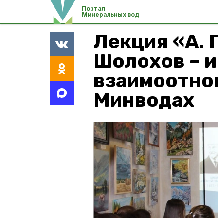
Портал
Минеральных вод
Лекция «А. П
Шолохов – 
взаимоотно
Минводах