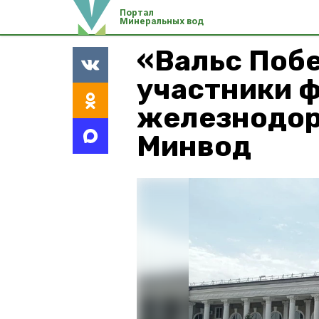
Портал
Минеральных вод
«Вальс Поб
участники 
железнодор
Минвод