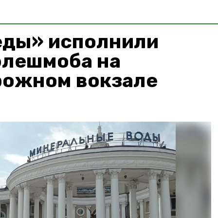
еды» исполнили
флешмоба на
ожном вокзале