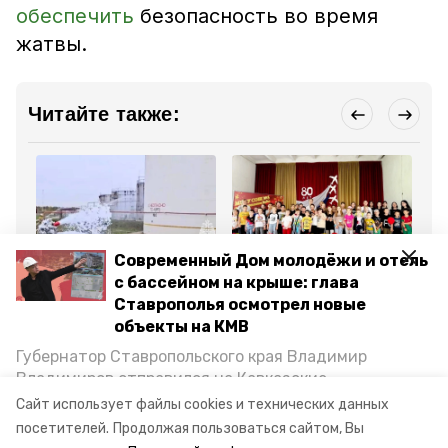
обеспечить
безопасность во время
жатвы.
Читайте также:
Современный Дом молодёжи и отель
Общество
Общество
Об
с бассейном на крыше: глава
17 октября 2024, 10:22
3 июня 2025, 11:26
16
Специалисты МЧС
Летняя
Пе
Ставрополья осмотрел новые
России провели занятия
оздоровительная
«Ю
объекты на КМВ
по ликвидации разлива
кампания началась в
на
нефти в Минводах
Минводах
Ми
Губернатор Ставропольского края Владимир
ок
Владимиров отправился на Кавказские
Минеральные Воды, чтобы проинспектировать
Все новости
Сайт использует файлы cookies и технических данных
строительство объектов в Кисловодске и
посетителей.
Продолжая пользоваться сайтом, Вы
Минводах, а также выслушать предложения о