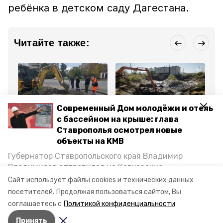
ребёнка в детском саду Дагестана.
Читайте также:
Современный Дом молодёжи и отель
ЖКХ
ЖКХ
Бла
с бассейном на крыше: глава
10 октября 2025, 10:29
8 октября 2025, 10:03
7 
Ставрополья осмотрел новые
Водоканал направил 20
Около 60 утечек на
Ре
объекты на КМВ
бригад на ремонт сетей
водоводах устранят в
за
в Минераловодском
Минераловодском
Ми
Губернатор Ставропольского края Владимир
округе
округе
ок
Владимиров отправился на Кавказские
Минеральные Воды, чтобы проинспектировать
Все новости
Сайт использует файлы cookies и технических данных
строительство объектов в Кисловодске и
посетителей.
Продолжая пользоваться сайтом, Вы
Минводах, а также выслушать предложения о
соглашаетесь с
Политикой конфиденциальности
постройке новых точек притяжения для местных
следком
порыв трубы
Принять
жителей. Подробнее — в материале «Победы26».