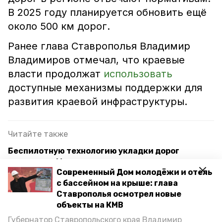
В 2025 году планируется обновить ещё
около 500 км дорог.
Ранее глава Ставрополья Владимир
Владимиров отмечал, что краевые
власти продолжат
использовать
доступные механизмы поддержки для
развития краевой инфраструктуры.
Читайте также
Беспилотную технологию укладки дорог
показали в Минводах на выставке
Современный Дом молодёжи и отель
Более 1,2 км дорог отремонтируют в сёлах
с бассейном на крыше: глава
Побегайловка и Орбельяновка
Ставрополья осмотрел новые
объекты на КМВ
Губернатор поручил создать пешеходную
Губернатор Ставропольского края Владимир
инфраструктуру в районе аэропорта Минвод