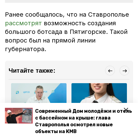
Ранее сообщалось, что на Ставрополье
рассмотрят
возможность создания
большого ботсада в Пятигорске. Такой
вопрос был на прямой линии
губернатора.
Читайте также:
Современный Дом молодёжи и отель
Общество
Общество
Эк
с бассейном на крыше: глава
21 ноября 2025, 14:06
15 октября 2025, 15:07
9 
Ставрополья осмотрел новые
Губернатор посетит
Минераловодская
Гу
объекты на КМВ
село Канглы во время
активистка «Юнармии»
Ст
поездки на КМВ и
стала лауреатом
ме