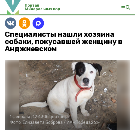
Портал
Минеральных вод
Специалисты нашли хозяина
собаки, покусавшей женщину в
Анджиевском
1 февраля , 12:43
Общество
Фото:
Елизавета Боброва /
ИА «Победа26»