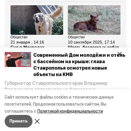
Общество
Общество
ЖК
21 января , 14:16
10 сентября 2025, 17:14
28
Суд в Минводах
Шесть бездомных собак
Бо
взыскал с
отловили в Минводах
св
Современный Дом молодёжи и отель
муниципалитета 30 тыс.
в 
рублей за укус собаки
ок
с бассейном на крыше: глава
Ставрополья осмотрел новые
Все новости
объекты на КМВ
Губернатор Ставропольского края Владимир
Владимиров отправился на Кавказские
минводы
бездомные собаки
Минеральные Воды, чтобы проинспектировать
Сайт использует файлы cookies и технических данных
строительство объектов в Кисловодске и
посетителей.
Продолжая пользоваться сайтом, Вы
служба отлова
самовыгул
Минводах, а также выслушать предложения о
соглашаетесь с
Политикой конфиденциальности
постройке новых точек притяжения для местных
Принять
жителей. Подробнее — в материале «Победы26».
Авторы:
Елизавета Боброва