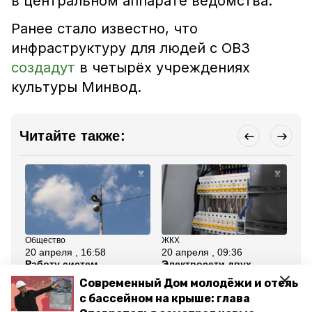
в центральном аппарате ведомства.
Ранее стало известно, что
инфраструктуру для людей с ОВЗ
создадут
в четырёх учреждениях
культуры Минвод.
Читайте также:
Общество
ЖКХ
ЖК
20 апреля , 16:58
20 апреля , 09:36
16
Работу систем
Электросети двух
От
оповещения проверят в
многоквартирных домов
Ми
Современный Дом молодёжи и отель
Минераловодском
1950-годов постройки
ок
округе 22 апреля
обновили в Минводах
ап
с бассейном на крыше: глава