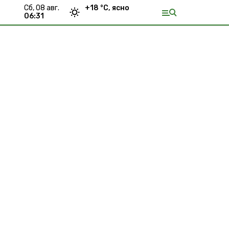
сб, 08 авг.
+
18
°С,
ясно
06:31