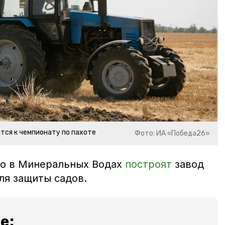
тся к чемпионату по пахоте
Фото: ИА «Победа26»
что в Минеральных Водах
построят
завод
ля защиты садов.
е: