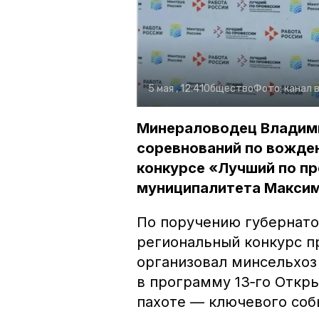
5 мая , 12:41
Общество
Фото:
канал 
Минераловодец Владими
соревнований по вожде
конкурсе «Лучший по пр
муниципалитета Максим
По поручению губернат
региональный конкурс
п
организовал минсельхоз
в программу 13‑го Откр
пахоте — ключевого соб