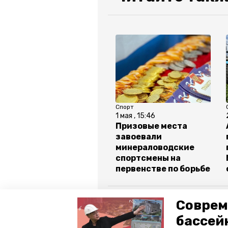
Спорт
1 мая , 15:46
Призовые места
завоевали
минераловодские
спортсмены на
первенстве по борьбе
Все новости
Соврем
бассей