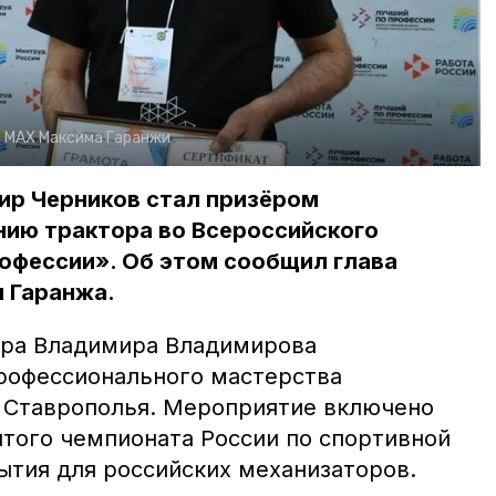
в МАХ Максима Гаранжи
р Черников стал призёром
нию трактора во Всероссийского
офессии». Об этом сообщил глава
 Гаранжа.
ора Владимира Владимирова
рофессионального мастерства
 Ставрополья. Мероприятие включено
ытого чемпионата России по спортивной
ытия для российских механизаторов.