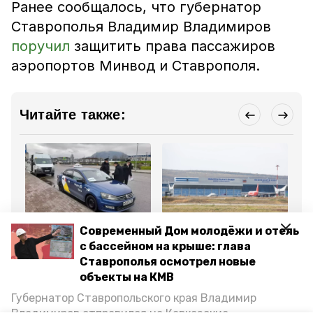
Ранее сообщалось, что губернатор
Ставрополья Владимир Владимиров
поручил
защитить права пассажиров
аэропортов Минвод и Ставрополя.
Читайте также:
Общество
Туризм
Об
Современный Дом молодёжи и отель
7 мая , 11:48
3 мая , 12:16
30
В аэропорту Минвод
Более 10 рейсов
Ав
с бассейном на крыше: глава
таксистов привлекли к
задерживаются в
шт
Ставрополья осмотрел новые
ответственности по
аэропорту Минвод 3 мая
пр
итогам рейдов
аэ
объекты на КМВ
Губернатор Ставропольского края Владимир
Все новости