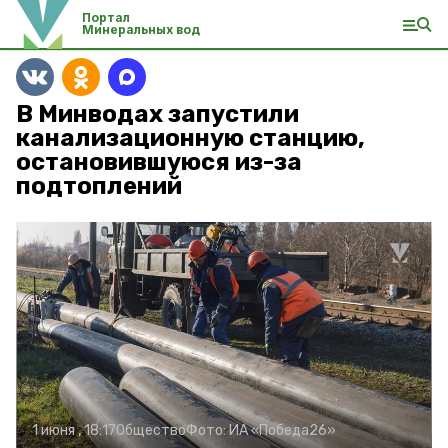
Портал
Минеральных вод
В Минводах запустили
канализационную станцию,
остановившуюся из-за
подтоплений
1 июня , 18:17
Общество
Фото:
ИА «Победа26»