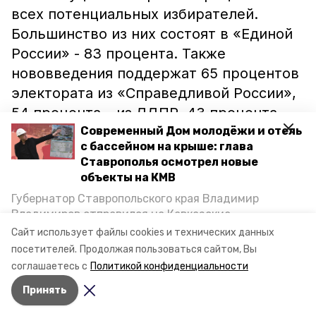
всех потенциальных избирателей.
Большинство из них состоят в «Единой
России» - 83 процента. Также
нововведения поддержат 65 процентов
электората из «Справедливой России»,
54 процента – из ЛДПР, 43 процента –
от КПРФ.
Современный Дом молодёжи и отель
с бассейном на крыше: глава
Ставрополья осмотрел новые
Напомним, общероссийское
объекты на КМВ
голосование по поправкам в
Губернатор Ставропольского края Владимир
Конституцию пройдёт с 25 июня по 1
Владимиров отправился на Кавказские
июля. Только в Ставрополе
откроют
170
Минеральные Воды, чтобы проинспектировать
Сайт использует файлы cookies и технических данных
строительство объектов в Кисловодске и
избирательных участков.
посетителей.
Продолжая пользоваться сайтом, Вы
Минводах, а также выслушать предложения о
соглашаетесь с
Политикой конфиденциальности
постройке новых точек притяжения для местных
Принять
жителей. Подробнее — в материале «Победы26».
Авторы:
Диана Кудрявцева