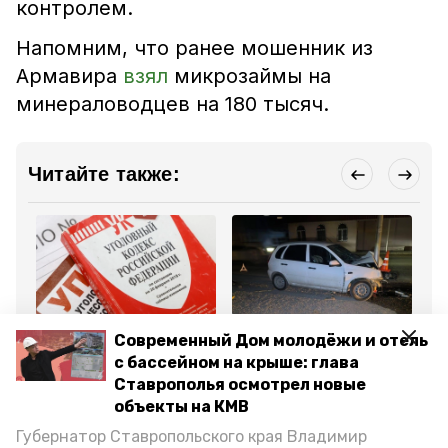
контролем.
Напомним, что ранее мошенник из
Армавира
взял
микрозаймы на
минераловодцев на 180 тысяч.
Читайте также:
Криминал
Происшествия
Кр
Современный Дом молодёжи и отель
7 апреля 2025, 16:56
2 апреля 2025, 09:34
28
Расследование
Два человека
Ди
с бассейном на крыше: глава
убийства местного
пострадали в ДТП в
по
Ставрополья осмотрел новые
жителя завершилось в
Минераловодском
не
Минводах
округе
мл
объекты на КМВ
Губернатор Ставропольского края Владимир
Все новости