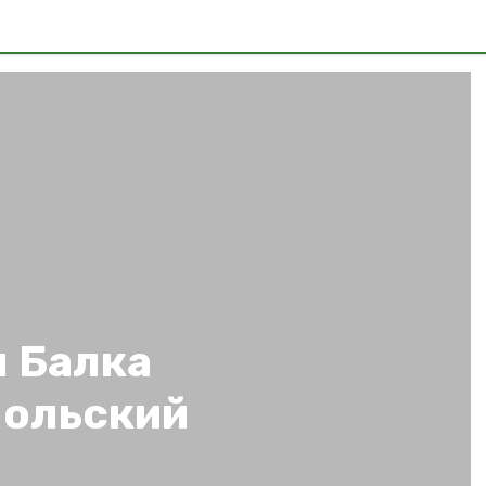
я Балка
польский