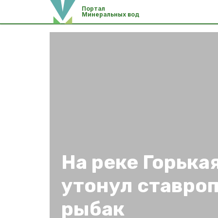
Портал
Минеральных вод
На реке Горька
утонул ставро
рыбак