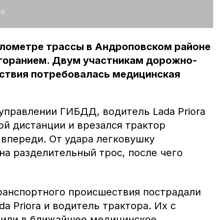
о:
илометре трассы в Андроповском районе
згоранием. Двум участникам дорожно-
ствия потребовалась медицинская
управлении ГИБДД, водитель Lada Priora
й дистанции и врезался трактор
 впереди. От удара легковушку
на разделительный трос, после чего
ранспортного происшествия пострадали
a Priora и водитель трактора. Их с
вили в ближайшее медицинское