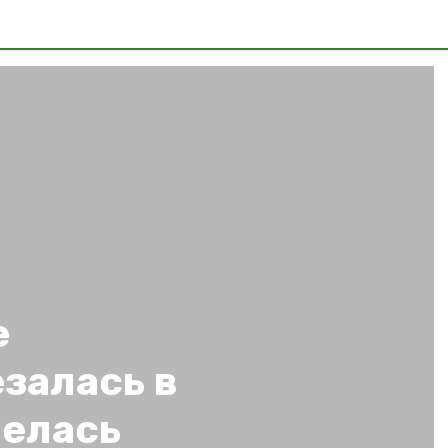
е
залась в
релась