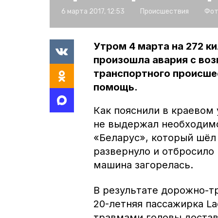
6 марта 2017, 12:53
Происшествия
Фот
Утром 4 марта на 272 к
произошла авария с во
транспортного происше
помощь.
Как пояснили в краевом 
не выдержал необходимо
«Беларус», который шёл
развернуло и отбросило 
машина загорелась.
В результате дорожно-т
20-летняя пассажирка Lad
травмами головы доста