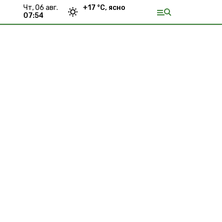
чт, 06 авг.
+
17
°С,
ясно
07:54