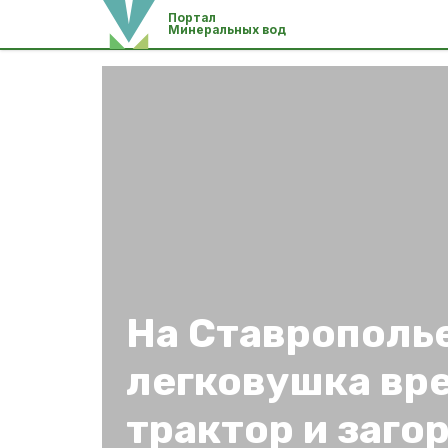
Портал
Минеральных вод
На Ставрополь
легковушка вре
трактор и заго