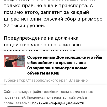
только прав, но ещё и транспорта. А
помимо этого, заплатит за каждый
штраф исполнительский сбор в размере
27 тысяч рублей.
Предупреждение на должника
подействовало: он погасил всю
задолженность до окончания
установленного срока.
Современный Дом молодёжи и отель
с бассейном на крыше: глава
Ставрополья осмотрел новые
Ранее информационный портал
объекты на КМВ
Петровского района сообщал, что
Губернатор Ставропольского края Владимир
автоинспекторы и судебные приставы
Владимиров отправился на Кавказские
проводят совместные рейды
по
Минеральные Воды, чтобы проинспектировать
Сайт использует файлы cookies и технических данных
строительство объектов в Кисловодске и
выявлению должников.
посетителей.
Продолжая пользоваться сайтом, Вы
Минводах, а также выслушать предложения о
соглашаетесь с
Политикой конфиденциальности
постройке новых точек притяжения для местных