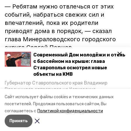
— Ребятам нужно отвлечься от этих
событий, набраться свежих сил и
впечатлений, пока их родители
приводят дома в порядок, — сказал
глава Минераловодского городского
округа Сергей Перцев.
Современный Дом молодёжи и отель
с бассейном на крыше: глава
Тем временем в Минводах
специальная
Ставрополья осмотрел новые
комиссия подсчитывает ущерб
,
объекты на КМВ
нанесённый жителям паводком. В
Губернатор Ставропольского края Владимир
ликвидации последствий задействованы
Владимиров отправился на Кавказские
экстренные службы, правоохранители,
Минеральные Воды, чтобы проинспектировать
Сайт использует файлы cookies и технических данных
строительство объектов в Кисловодске и
казаки.
посетителей.
Продолжая пользоваться сайтом, Вы
Минводах, а также выслушать предложения о
соглашаетесь с
Политикой конфиденциальности
постройке новых точек притяжения для местных
Принять
жителей. Подробнее — в материале «Победы26».
Авторы:
Кира Лютова