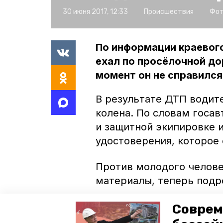
30 июня 2017, 12:33
Происшествия
Фот
По информации краевого
ехал по просёлочной до
момент он не справился
В результате ДТП водит
колена. По словам госав
и защитной экипировке и
удостоверения, которое 
Против молодого челове
материалы, теперь подро
Ранее сообщалось, что в
Соврем
перевернулся комбайн
. 