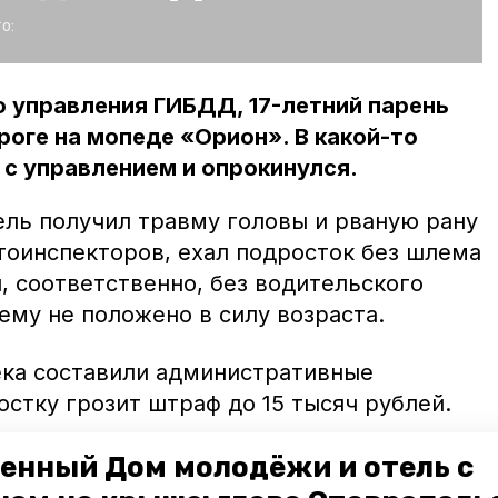
о:
 управления ГИБДД, 17-летний парень
роге на мопеде «Орион». В какой-то
 с управлением и опрокинулся.
ель получил травму головы и рваную рану
тоинспекторов, ехал подросток без шлема
, соответственно, без водительского
ему не положено в силу возраста.
ка составили административные
стку грозит штраф до 15 тысяч рублей.
 Советском городском округе на трассе
енный Дом молодёжи и отель с
Водитель не справился с управлением,