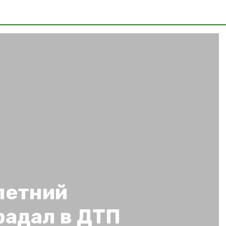
летний
радал в ДТП