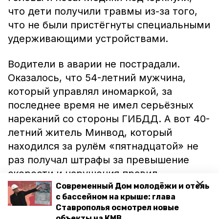
что дети получили травмы из-за того,
что не были пристёгнуты специальными
удерживающими устройствами.
Водители в аварии не пострадали.
Оказалось, что 54-летний мужчина,
который управлял иномаркой, за
последнее время не имел серьёзных
нареканий со стороны ГИБДД. А вот 40-
летний житель Минвод, который
находился за рулём «пятнадцатой» не
раз получал штрафы за превышение
скорости и нарушения правил
перевозки детей.
Современный Дом молодёжи и отель
с бассейном на крыше: глава
Ставрополья осмотрел новые
А несколькими днями ранее недалеко
объекты на КМВ