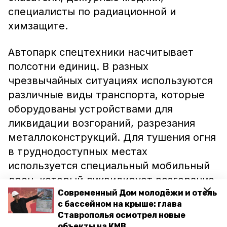
специалисты по радиационной и
химзащите.
Автопарк спецтехники насчитывает
полсотни единиц. В разных
чрезвычайных ситуациях используются
различные виды транспорта, которые
оборудованы устройствами для
ликвидации возгораний, разрезания
металлоконструкций. Для тушения огня
в труднодоступных местах
используется специальный мобильный
дрон, который ликвидирует возгорание,
если пожарному невозможно добраться
Современный Дом молодёжи и отель
с бассейном на крыше: глава
до очага.
Ставрополья осмотрел новые
объекты на КМВ