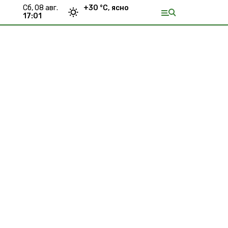
сб, 08 авг.
+
30
°С,
ясно
17:01