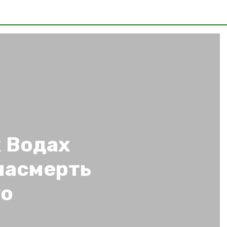
 Водах
насмерть
го