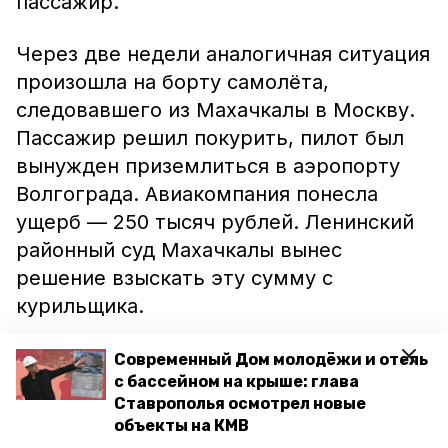
пассажир.
Через две недели аналогичная ситуация
произошла на борту cамолёта,
следовавшего из Махачкалы в Москву.
Пассажир решил покурить, пилот был
вынужден приземлиться в аэропорту
Волгограда. Авиакомпания понесла
ущерб — 250 тысяч рублей. Ленинский
районный суд Махачкалы вынес
решение взыскать эту сумму с
курильщика.
Ранее информационный портал
Современный Дом молодёжи и отель
с бассейном на крыше: глава
Минеральных Вод
сообщал
, что житель
Ставрополья осмотрел новые
Владикавказа закурил в туалетной
объекты на КМВ
комнате во время полёта. Борт