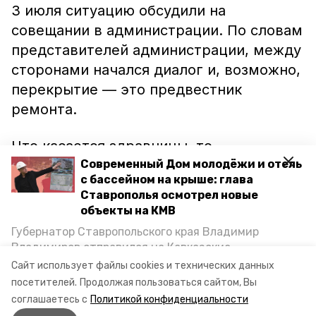
3 июля ситуацию обсудили на
совещании в администрации. По словам
представителей администрации, между
сторонами начался диалог и, возможно,
перекрытие — это предвестник
ремонта.
Что касается здравницы, то
руководство прокомментировать
Современный Дом молодёжи и отель
с бассейном на крыше: глава
ситуацию отказалось.
Ставрополья осмотрел новые
объекты на КМВ
Ранее информационный портал
Губернатор Ставропольского края Владимир
Минеральных Вод сообщал, что для
Владимиров отправился на Кавказские
проезда большегрузов закрыли
Минеральные Воды, чтобы проинспектировать
Сайт использует файлы cookies и технических данных
строительство объектов в Кисловодске и
Лысогорский мост.
посетителей.
Продолжая пользоваться сайтом, Вы
Минводах, а также выслушать предложения о
соглашаетесь с
Политикой конфиденциальности
постройке новых точек притяжения для местных