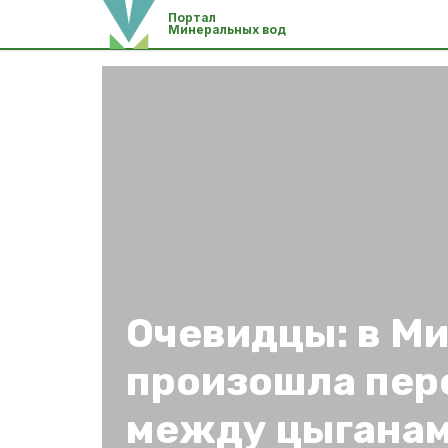
Портал
Минеральных вод
Очевидцы: в М
произошла пер
между цыгана