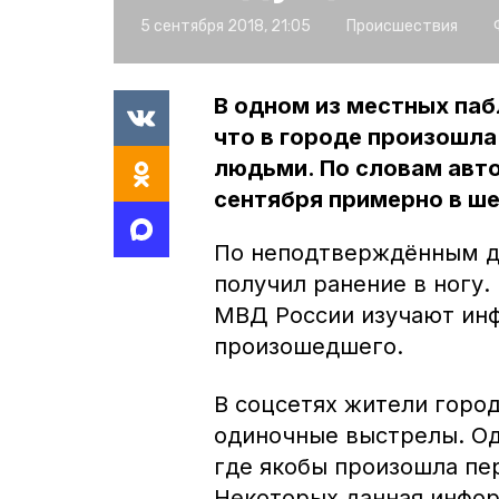
5 сентября 2018, 21:05
Происшествия
В одном из местных паб
что в городе произошл
людьми. По словам авто
сентября примерно в ше
По неподтверждённым да
получил ранение в ногу.
МВД России изучают ин
произошедшего.
В соцсетях жители горо
одиночные выстрелы. Одн
где якобы произошла пе
Некоторых данная инфор