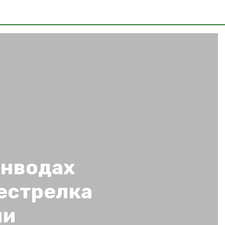
инводах
естрелка
ми