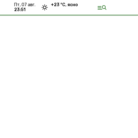
пт, 07 авг.
+
23
°С,
ясно
23:51