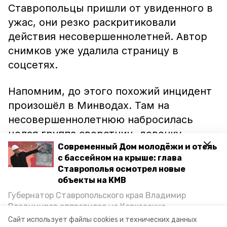
Ставропольцы пришли от увиденного в
ужас, они резко раскритиковали
действия несовершеннолетней. Автор
снимков уже удалила страницу в
соцсетях.
Напомним, до этого похожий инцидент
произошёл в Минводах. Там на
несовершеннолетнюю набросилась
целая группа сверстниц, девочку
жестоко избили. Полиция
Современный Дом молодёжи и отель
начала
с бассейном на крыше: глава
проверку инцидента, а губернатор
Ставрополья осмотрел новые
Владимир Владимиров направил в
объекты на КМВ
Минводы специальную комиссию,
Губернатор Ставропольского края Владимир
поручив разобраться в случившемся.
Владимиров отправился на Кавказские
Минеральные Воды, чтобы проинспектировать
Сайт использует файлы cookies и технических данных