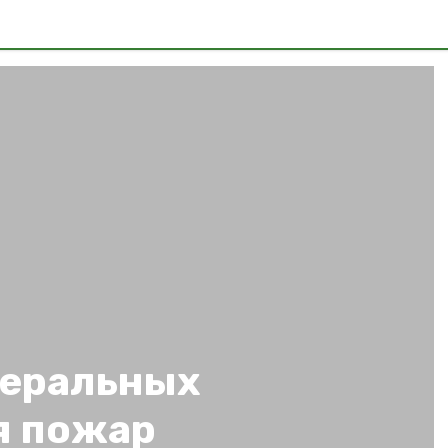
неральных
я пожар