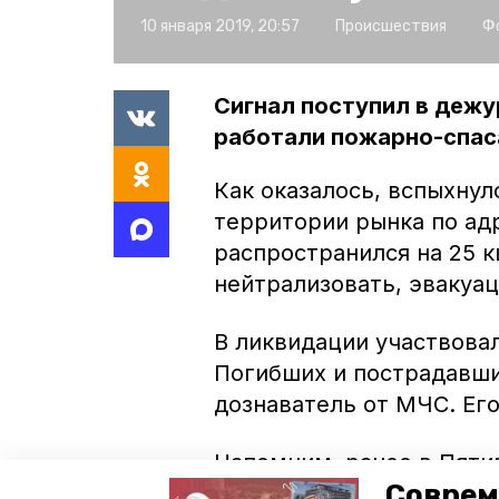
10 января 2019, 20:57
Происшествия
Ф
Сигнал поступил в дежур
работали пожарно-спас
Как оказалось, вспыхну
территории рынка по адр
распространился на 25 
нейтрализовать, эвакуа
В ликвидации участвовал
Погибших и пострадавши
дознаватель от МЧС. Его
Напомним, ранее в Пят
Соврем
Верхнем рынке. Спасател