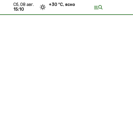
сб, 08 авг.
+
30
°С,
ясно
15:10