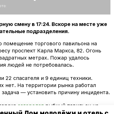
ото:
ную смену в 17:24. Вскоре на месте уже
ательные подразделения.
ло помещение торгового павильона на
есу проспект Карла Маркса, 82. Огонь
квадратных метрах. Пожар удалось
ция людей не потребовалась.
и 22 спасателя и 9 единиц техники.
х нет. На территории рынка работал
 задача — установить причину инцидента.
игорске
загорелся
рыбный павильон на
енный Дом молодёжи и отель с
и тушили пожар полтора часа. К счастью,