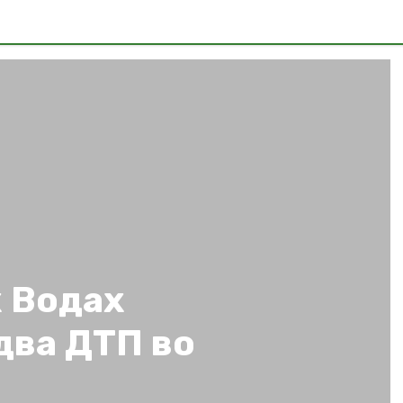
 Водах
два ДТП во