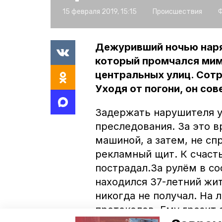
15 февраля 2019, 15:15
Происшествия
Ф
Дежуривший ночью наря
который промчался мим
центральных улиц. Сотр
Уходя от погони, он сов
Задержать нарушителя у
преследования. За это в
машиной, а затем, не сп
рекламный щит. К счаст
пострадал.За рулём в со
находился 37-летний жи
никогда не получал. На 
протоколов. Ему грозит 