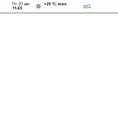
пт, 07 авг.
+
25
°С,
ясно
11:43