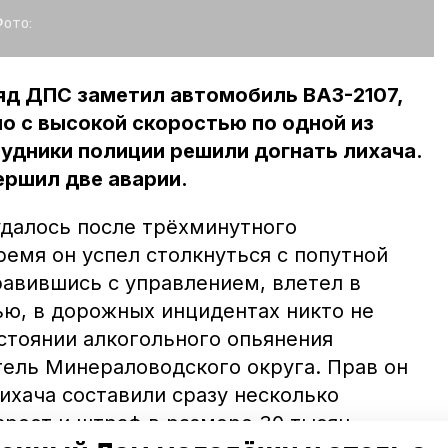
ото:
д ДПС заметил автомобиль ВАЗ-2107,
о с высокой скоростью по одной из
удники полиции решили догнать лихача.
ершил две аварии.
далось после трёхминутного
ремя он успел столкнуться с попутной
равившись с управлением, влетел в
ью, в дорожных инцидентах никто не
стоянии алкогольного опьянения
тель Минераловодского округа. Прав он
лихача составили сразу несколько
арест и штраф в размере 30 тысяч