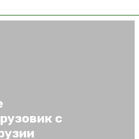
е
рузовик с
рузии