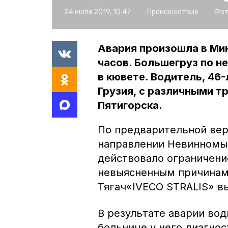
24 июля 2019, 10:47
Происшествия
Фот
Авария произошла в Мин
часов. Большегруз по н
в кювете. Водитель, 46
Грузия, с различными т
Пятигорска.
По предварительной вер
направлении Невинномыс
действовало ограничени
невыясненным причинам 
Тягач«IVECO STRALIS» в
В результате аварии вод
больнице у него диагно