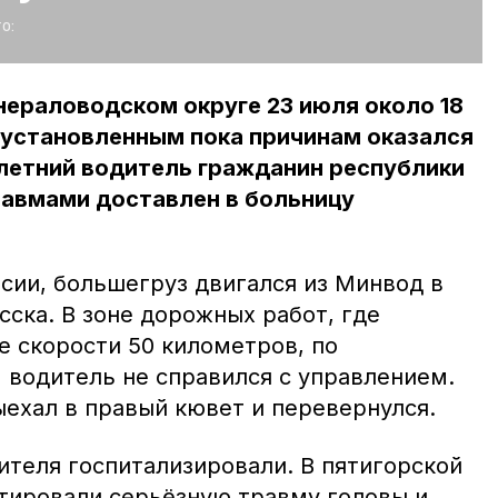
о:
ераловодском округе 23 июля около 18
еустановленным пока причинам оказался
-летний водитель гражданин республики
равмами доставлен в больницу
сии, большегруз двигался из Минвод в
ска. В зоне дорожных работ, где
е скорости 50 километров, по
водитель не справился с управлением.
ыехал в правый кювет и перевернулся.
ителя госпитализировали. В пятигорской
стировали серьёзную травму головы и