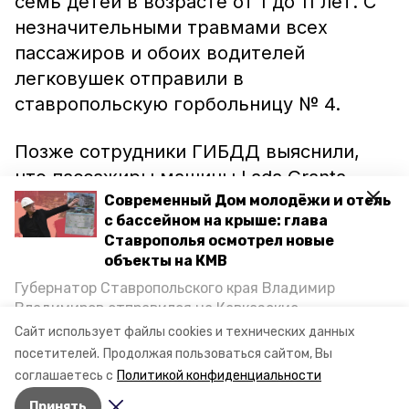
семь детей в возрасте от 1 до 11 лет. С
незначительными травмами всех
пассажиров и обоих водителей
легковушек отправили в
ставропольскую горбольницу № 4.
Позже сотрудники ГИБДД выяснили,
что пассажиры машины Lada Granta
перевозились с нарушением правил
Современный Дом молодёжи и отель
с бассейном на крыше: глава
безопасности. У водителей взяли кровь
Ставрополья осмотрел новые
на установление опьянения.
объекты на КМВ
Губернатор Ставропольского края Владимир
Ранее сообщалось, что в
Владимиров отправился на Кавказские
Минераловодском округе лихач
сбил
Минеральные Воды, чтобы проинспектировать
Сайт использует файлы cookies и технических данных
строительство объектов в Кисловодске и
двух пешеходов на обочине.
посетителей.
Продолжая пользоваться сайтом, Вы
Минводах, а также выслушать предложения о
соглашаетесь с
Политикой конфиденциальности
постройке новых точек притяжения для местных
Принять
жителей. Подробнее — в материале «Победы26».