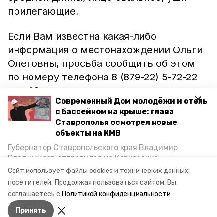
прилегающие.
Если Вам известна какая-либо
информация о местонахождении Ольги
Олеговны, просьба сообщить об этом
по номеру телефона 8 (879-22) 5-72-22
или 02.
Современный Дом молодёжи и отель
с бассейном на крыше: глава
Ранее сообщалось, что в Минводах
Ставрополья осмотрел новые
нашли тело
85-летней женщины в
объекты на КМВ
сгоревшем доме.
Губернатор Ставропольского края Владимир
Владимиров отправился на Кавказские
Фото: ОМВД по Минераловодскому
Минеральные Воды, чтобы проинспектировать
Сайт использует файлы cookies и технических данных
строительство объектов в Кисловодске и
округу
посетителей.
Продолжая пользоваться сайтом, Вы
Минводах, а также выслушать предложения о
соглашаетесь с
Политикой конфиденциальности
постройке новых точек притяжения для местных
Принять
жителей. Подробнее — в материале «Победы26».
Авторы:
Алексей Прус