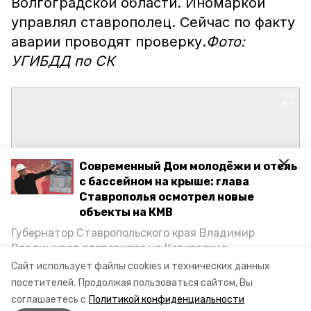
Волгоградской области. Иномаркой
управлял ставрополец. Сейчас по факту
аварии проводят проверку.
Фото:
УГИБДД по СК
Современный Дом молодёжи и отель
с бассейном на крыше: глава
Ставрополья осмотрел новые
объекты на КМВ
Губернатор Ставропольского края Владимир
Владимиров отправился на Кавказские
Минеральные Воды, чтобы проинспектировать
Сайт использует файлы cookies и технических данных
строительство объектов в Кисловодске и
посетителей.
Продолжая пользоваться сайтом, Вы
Минводах, а также выслушать предложения о
соглашаетесь с
Политикой конфиденциальности
постройке новых точек притяжения для местных