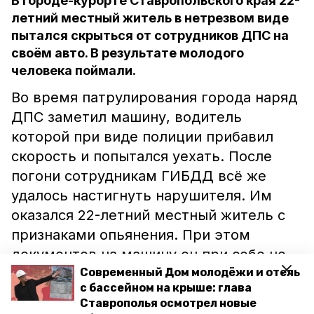
В городе-курорте Ставропольского края 22-
летний местный житель в нетрезвом виде
пытался скрыться от сотрудников ДПС на
своём авто. В результате молодого
человека поймали.
Во время патрулирования города наряд
ДПС заметил машину, водитель
которой при виде полиции прибавил
скорость и попытался уехать. После
погони сотрудникам ГИБДД всё же
удалось настигнуть нарушителя. Им
оказался 22-летний местный житель с
признаками опьянения. При этом
документов на машину он при себе не
имел.
Современный Дом молодёжи и отель
с бассейном на крыше: глава
Ставрополья осмотрел новые
Теперь мужчине грозит лишение прав