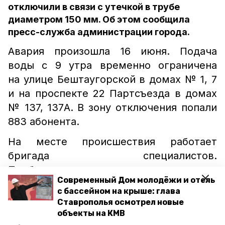
отключили в связи с утечкой в трубе
диаметром 150 мм. Об этом сообщила
пресс-служба администрации города.
Авария произошла 16 июня. Подача
воды с 9 утра временно ограничена
на улице Бештаугорской в домах № 1, 7
и на проспекте 22 Партсъезда в домах
№ 137, 137А. В зону отключения попали
883 абонента.
На месте происшествия работает
бригада специалистов.
Приблизительное время устранения
Современный Дом молодёжи и отель
утечки — 15:00.
с бассейном на крыше: глава
Ставрополья осмотрел новые
Подвоз будет осуществляться
объекты на КМВ
автоцистерной предприятия по заявкам