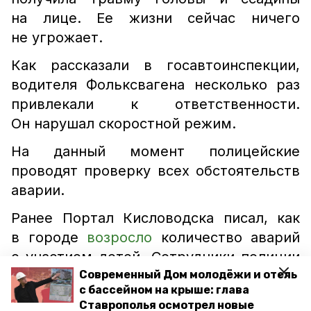
на лице. Ее жизни сейчас ничего
не угрожает.
Как рассказали в госавтоинспекции,
водителя Фольксвагена несколько раз
привлекали к ответственности.
Он нарушал скоростной режим.
На данный момент полицейские
проводят проверку всех обстоятельств
аварии.
Ранее Портал Кисловодска писал, как
в городе
возросло
количество аварий
с участием детей. Сотрудники полиции
проводят мероприятия для
Современный Дом молодёжи и отель
с бассейном на крыше: глава
профилактики ДТП и детского
Ставрополья осмотрел новые