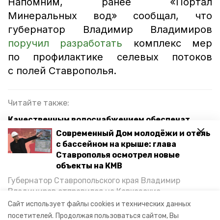
Напомним, ранее «Портал
Минеральных вод» сообщал, что
губернатор Владимир Владимиров
поручил разработать
комплекс мер
по профилактике селевых потоков
с полей Ставрополья.
Читайте также:
Качественным водоснабжением обеспечат
жителей Марьиных Колодцев
Современный Дом молодёжи и отель
с бассейном на крыше: глава
Губернатор Владимиров: край окажет помощь в
Ставрополья осмотрел новые
восстановлении территорий после непогоды
объекты на КМВ
Губернатор Ставропольского края Владимир
Владимиров отправился на Кавказские
минеральные воды
кмв
водоснабжение
Минеральные Воды, чтобы проинспектировать
Сайт использует файлы cookies и технических данных
строительство объектов в Кисловодске и
посетителей.
Продолжая пользоваться сайтом, Вы
отключение водоснабжения
загрязнение воды