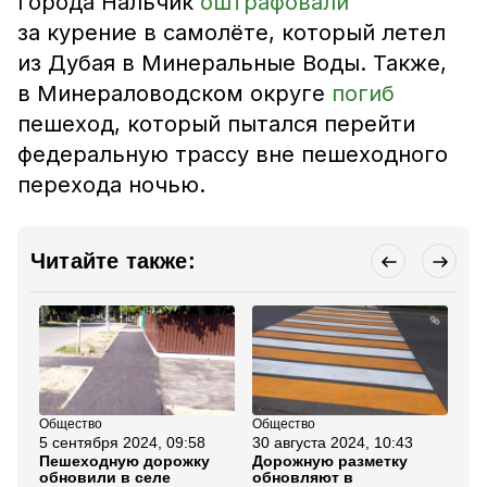
города Нальчик
оштрафовали
за курение в самолёте, который летел
из Дубая в Минеральные Воды. Также,
в Минераловодском округе
погиб
пешеход, который пытался перейти
федеральную трассу вне пешеходного
перехода ночью.
Читайте также:
Общество
Общество
Об
5 сентября 2024, 09:58
30 августа 2024, 10:43
17
Пешеходную дорожку
Дорожную разметку
Ав
обновили в селе
обновляют в
пр