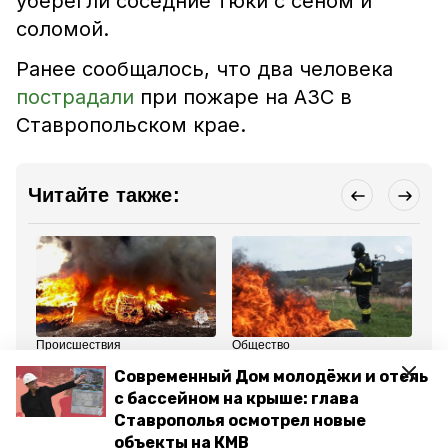
уберегли соседние тюки с сеном и
соломой.
Ранее сообщалось, что два человека
пострадали
при пожаре на АЗС в
Ставропольском крае.
Читайте также:
Происшествия
Общество
Пр
17 сентября 2024, 14:52
14 июня 2024, 17:34
16
Современный Дом молодёжи и отель
Специалисты МЧС
По поручению
В 
потушили пожар на
губернатора
пр
с бассейном на крыше: глава
шиномонтаже в
Владимирова в крае
ре
Ставрополья осмотрел новые
Минераловодском
проверили пожарную
пр
округе
безопасность
по
объекты на КМВ