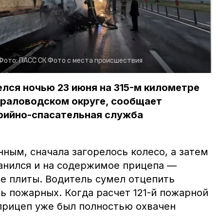
Фото:
ПАСС СК
Фото с места происшествия
елся ночью 23 июня на 315-м километре
ераловодском округе, сообщает
рийно-спасательная служба
ным, сначала загорелось колесо, а затем
анился и на содержимое прицепа —
 плиты. Водитель сумел отцепить
ь пожарных. Когда расчет 121-й пожарной
 прицеп уже был полностью охвачен