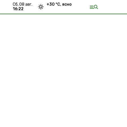
сб, 08 авг.
+
30
°С,
ясно
16:22