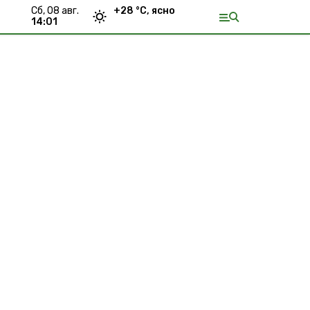
сб, 08 авг.
+
28
°С,
ясно
14:01