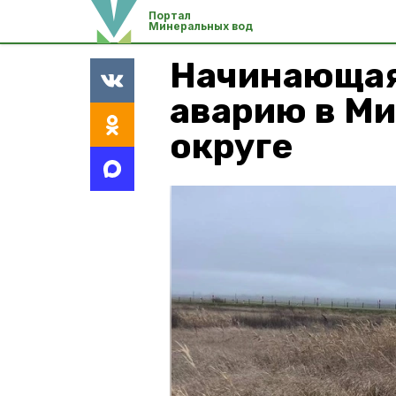
Портал
Минеральных вод
Начинающая
аварию в М
округе