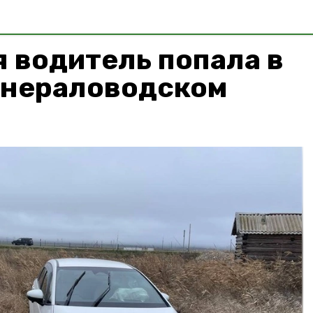
 водитель попала в
инераловодском